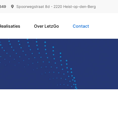
649
Spoorwegstraat 8d - 2220 Heist-op-den-Berg
Realisaties
Over LetzGo
Contact